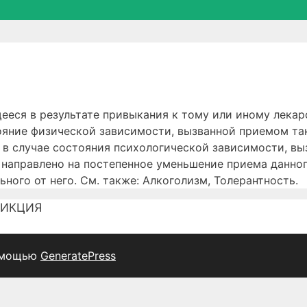
 в результате привыкания к тому или иному лекарс
тояние физической зависимости, вызванной приемом та
и в случае состояния психологической зависимости, в
е направлено на постепенное уменьшение приема данно
ьного от него. См. также: Алкоголизм, Толерантность.
ИКЦИЯ
омощью
GeneratePress