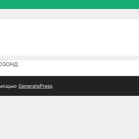
ОЗОНД
омощью
GeneratePress