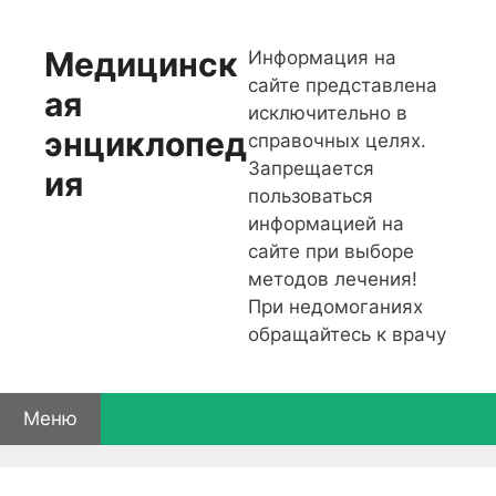
Перейти
к
Медицинск
Информация на
содержимому
сайте представлена
ая
исключительно в
энциклопед
справочных целях.
Запрещается
ия
пользоваться
информацией на
сайте при выборе
методов лечения!
При недомоганиях
обращайтесь к врачу
Меню